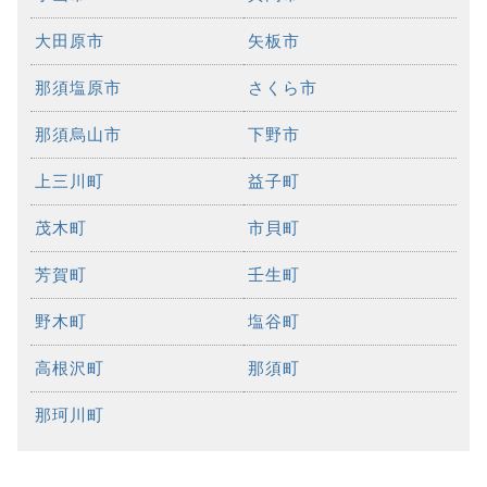
大田原市
矢板市
那須塩原市
さくら市
那須烏山市
下野市
上三川町
益子町
茂木町
市貝町
芳賀町
壬生町
野木町
塩谷町
高根沢町
那須町
那珂川町