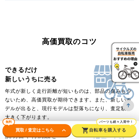
高価買取のコツ
できるだけ
新しいうちに売る
年式が新しく走行距離が短いものは、部品の傷みも少
ないため、高価買取が期待できます。また、新しいモ
デルが出ると、現行モデルは型落ちになり、査定額は
大きく下がります。
無料
パーツも続々入荷中！
keyboard_arrow_down
shopping_cart
買取 / 査定はこちら
自転車を購入する
説明書や付属品を