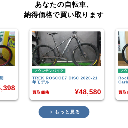
あなたの自転車、
納得価格で買い取ります
ンバイク
マウンテンバイク
OSCOE7 DISC 2020-21
Rocky Mountain
Element
ル
Carbon30 2022年モデル
¥
48,580
¥
144,
格
買取価格
もっと見る