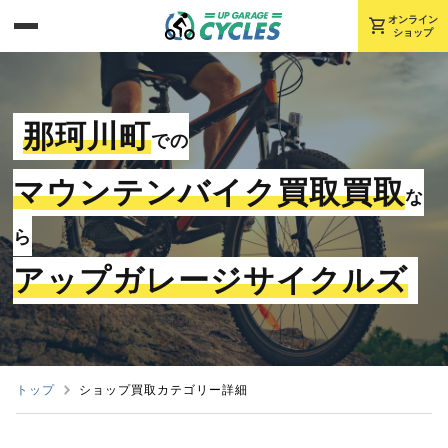
shopping_cart
オンライン
ショップ
那珂川町
での
マウンテンバイク買取買取
な
ら
アップガレージサイクルズ
トップ
ショップ買取カテゴリー詳細