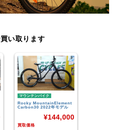
で買い取ります
マウンテンバイク
マウンテンバイク
GARYFISHER
GENESIS2.0
MERIDA
BIGNINE 
2010年頃モデル
MTB
0
¥
21,600
¥
16
買取価格
買取価格