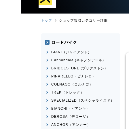
トップ
ショップ買取カテゴリー詳細
ロードバイク
GIANT (ジャイアント)
Cannondale (キャノンデール)
BRIDGESTONE (ブリヂストン)
PINARELLO（ピナレロ）
COLNAGO（コルナゴ）
TREK（トレック）
ンバイク
マウンテンバイク
SPECIALIZED（スペシャライズド）
I
SPARTAN
Transition Bikes
モデル不
n 2015年頃モデル
明
BIANCHI（ビアンキ）
¥
101,100
¥
65,398
DEROSA（デローザ）
買取価格
ANCHOR（アンカー）