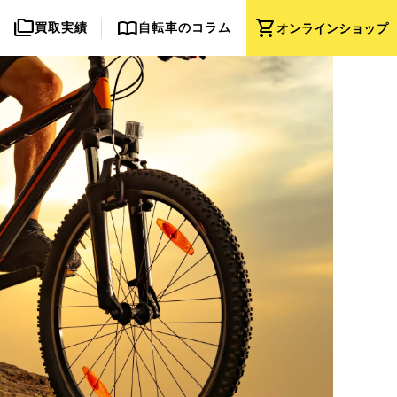
folder_copy
import_contacts
shopping_cart
買取実績
自転車のコラム
オンライン
ショップ