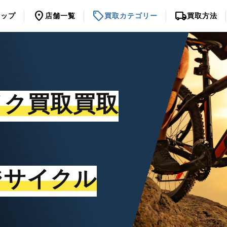
location_on
sell
local_shipping
トップ
店舗一覧
買取カテゴリー
買取方法
イク買取買取
ジサイクル