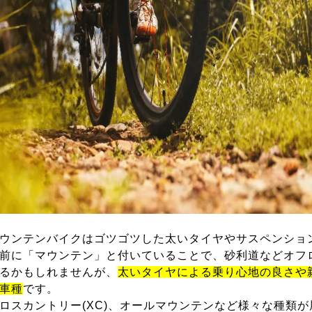
ウンテンバイクはゴツゴツした太いタイヤやサスペンショ
前に「マウンテン」と付いていることで、砂利道などオフ
るかもしれませんが、
太いタイヤによる乗り心地の良さや
車種
です。
ロスカントリー(XC)、オールマウンテンなど様々な種類