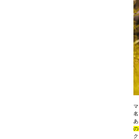
マ
名
あ
の
ク