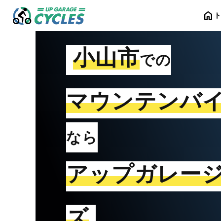
home
小山市
での
マウンテンバ
なら
アップガレー
ズ