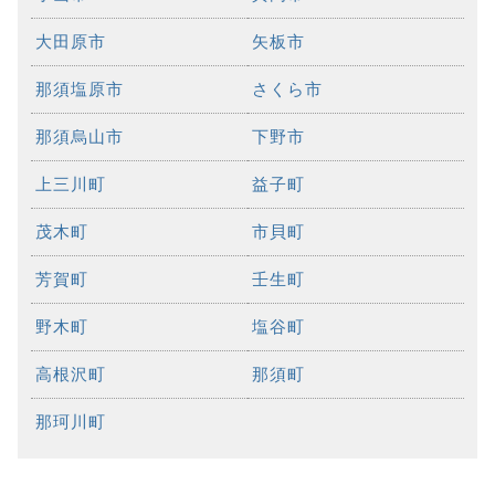
大田原市
矢板市
那須塩原市
さくら市
那須烏山市
下野市
上三川町
益子町
茂木町
市貝町
芳賀町
壬生町
野木町
塩谷町
高根沢町
那須町
那珂川町