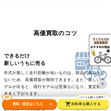
高価買取のコツ
できるだけ
新しいうちに売る
年式が新しく走行距離が短いものは、部品の傷みも少
ないため、高価買取が期待できます。また、新しいモ
デルが出ると、現行モデルは型落ちになり、査定額は
大きく下がります。
無料
パーツも続々入荷中！
keyboard_arrow_down
shopping_cart
買取 / 査定はこちら
自転車を購入する
説明書や付属品を