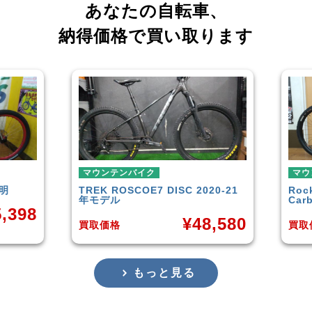
あなたの自転車、
納得価格で買い取ります
ンバイク
マウンテンバイク
OSCOE7 DISC 2020-21
Rocky Mountain
Element
ル
Carbon30 2022年モデル
¥
48,580
¥
144,
格
買取価格
もっと見る