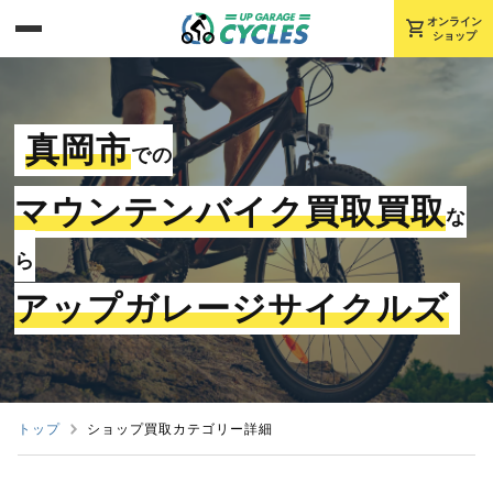
shopping_cart
オンライン
ショップ
真岡市
での
マウンテンバイク買取買取
な
ら
アップガレージサイクルズ
トップ
ショップ買取カテゴリー詳細