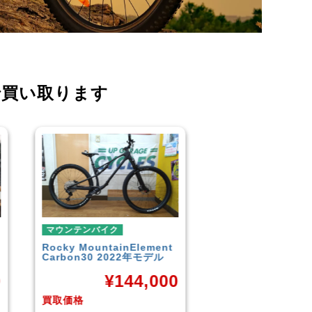
で買い取ります
マウンテンバイク
マウンテンバイク
GARYFISHER
GENESIS2.0
MERIDA
BIGNINE 
2010年頃モデル
MTB
0
¥
21,600
¥
16
買取価格
買取価格