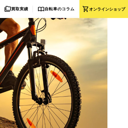
folder_copy
import_contacts
shopping_cart
買取実績
自転車のコラム
オンライン
ショップ