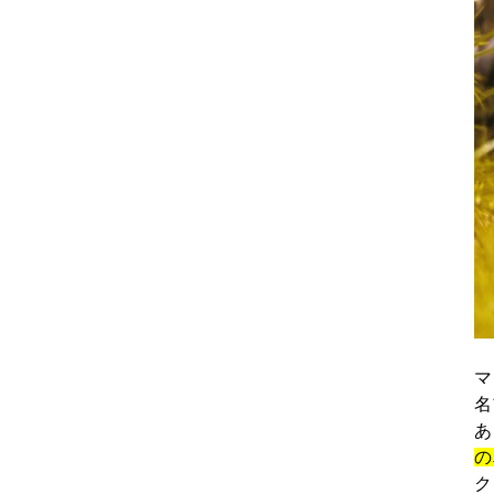
マ
名
あ
の
ク