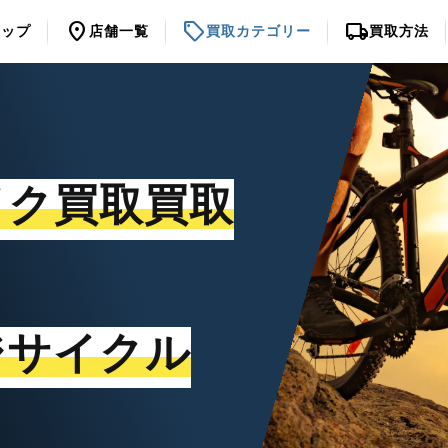
location_on
sell
local_shipping
トップ
店舗一覧
買取カテゴリー
買取方法
イク買取買取
ジサイクル