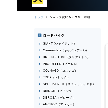
トップ
ショップ買取カテゴリー詳細
ロードバイク
GIANT (ジャイアント)
Cannondale (キャノンデール)
BRIDGESTONE (ブリヂストン)
PINARELLO（ピナレロ）
COLNAGO（コルナゴ）
TREK（トレック）
ンバイク
マウンテンバイク
SPECIALIZED（スペシャライズド）
I
SPARTAN
Transition Bikes
モデル不
n 2015年頃モデル
明
BIANCHI（ビアンキ）
¥
101,100
¥
65,398
DEROSA（デローザ）
買取価格
ANCHOR（アンカー）