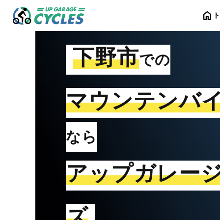
home
下野市
での
マウンテンバ
なら
アップガレー
ズ