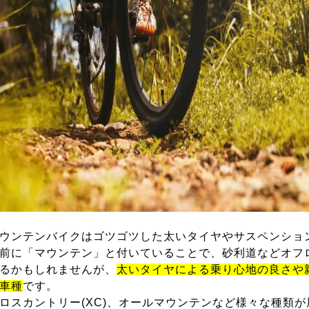
ウンテンバイクはゴツゴツした太いタイヤやサスペンショ
前に「マウンテン」と付いていることで、砂利道などオフ
るかもしれませんが、
太いタイヤによる乗り心地の良さや
車種
です。
ロスカントリー(XC)、オールマウンテンなど様々な種類