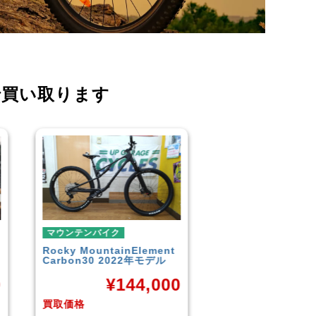
で買い取ります
マウンテンバイク
マウンテンバイク
GARYFISHER
GENESIS2.0
MERIDA
BIGNINE 
2010年頃モデル
MTB
0
¥
21,600
¥
16
買取価格
買取価格