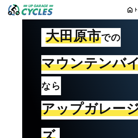
home
大田原市
での
マウンテンバ
なら
アップガレー
ズ