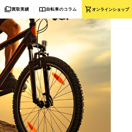
folder_copy
import_contacts
shopping_cart
買取実績
自転車のコラム
オンライン
ショップ