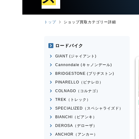
トップ
ショップ買取カテゴリー詳細
ロードバイク
GIANT (ジャイアント)
Cannondale (キャノンデール)
BRIDGESTONE (ブリヂストン)
PINARELLO（ピナレロ）
COLNAGO（コルナゴ）
TREK（トレック）
ンバイク
マウンテンバイク
SPECIALIZED（スペシャライズド）
I
SPARTAN
Transition Bikes
モデル不
n 2015年頃モデル
明
BIANCHI（ビアンキ）
¥
101,100
¥
65,398
DEROSA（デローザ）
買取価格
ANCHOR（アンカー）