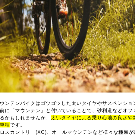
ウンテンバイクはゴツゴツした太いタイヤやサスペンショ
前に「マウンテン」と付いていることで、砂利道などオフ
るかもしれませんが、
太いタイヤによる乗り心地の良さや
車種
です。
ロスカントリー(XC)、オールマウンテンなど様々な種類