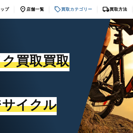
location_on
sell
local_shipping
トップ
店舗一覧
買取カテゴリー
買取方法
イク買取買取
ジサイクル