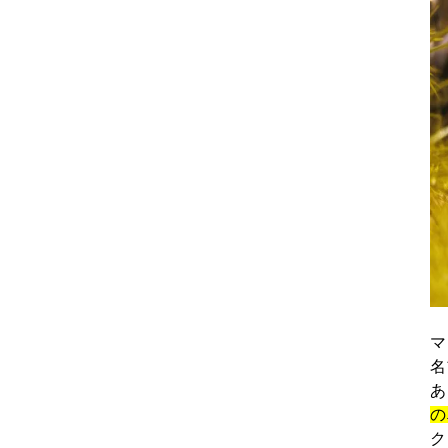
マ
名
あ
の
ク