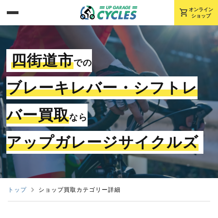
shopping_cart
オンライン
ショップ
四街道市
での
ブレーキレバー・シフトレ
バー買取
なら
アップガレージサイクルズ
トップ
ショップ買取カテゴリー詳細