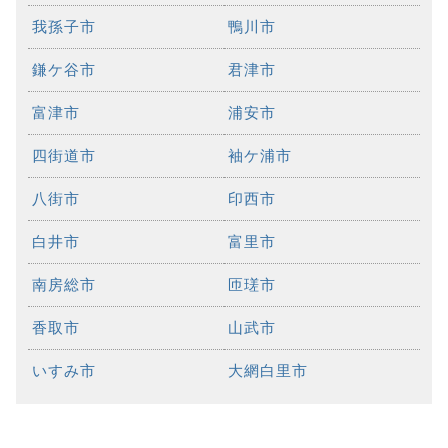
我孫子市
鴨川市
鎌ケ谷市
君津市
富津市
浦安市
四街道市
袖ケ浦市
八街市
印西市
白井市
富里市
南房総市
匝瑳市
香取市
山武市
いすみ市
大網白里市