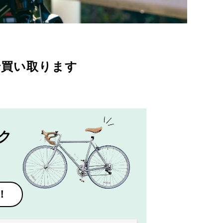
で買い取ります
ク
！