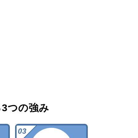
る
3つの強み