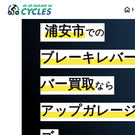
home
浦安市
での
ブレーキレバ
バー買取
なら
アップガレー