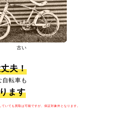
古い
大丈夫！
な自転車も
取ります
していても買取は可能ですが、保証対象外となります。