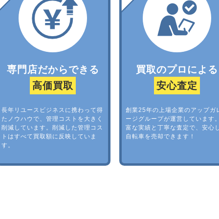
専門店だからできる
買取のプロによる
高価買取
安心査定
長年リユースビジネスに携わって得
創業25年の上場企業のアップガ
たノウハウで、管理コストを大きく
ージグループが運営しています
削減しています。削減した管理コス
富な実績と丁寧な査定で、安心
トはすべて買取額に反映していま
自転車を売却できます！
す。