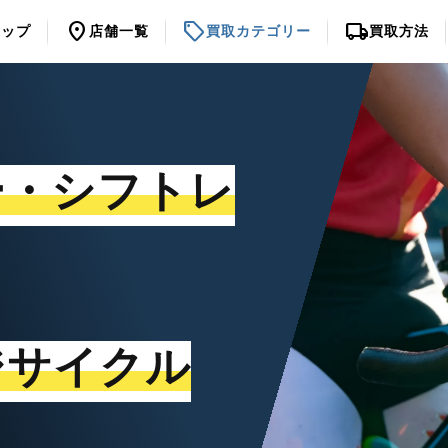
location_on
sell
local_shipping
トップ
店舗一覧
買取カテゴリー
買取方法
ー・シフトレ
ジサイクル