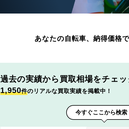
あなたの自転車、
納得価格
過去の実績から
買取相場をチェッ
1,950
件
のリアルな買取実績を掲載中！
今すぐここから検索