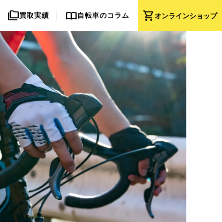
folder_copy
import_contacts
shopping_cart
買取実績
自転車のコラム
オンライン
ショップ