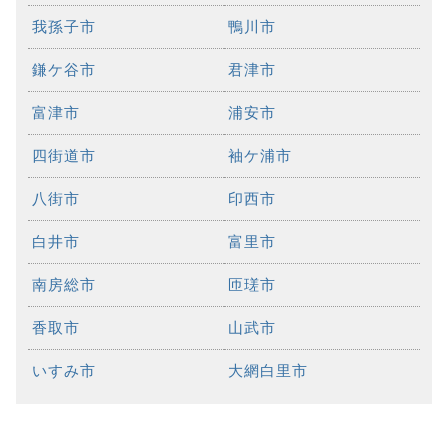
我孫子市
鴨川市
鎌ケ谷市
君津市
富津市
浦安市
四街道市
袖ケ浦市
八街市
印西市
白井市
富里市
南房総市
匝瑳市
香取市
山武市
いすみ市
大網白里市