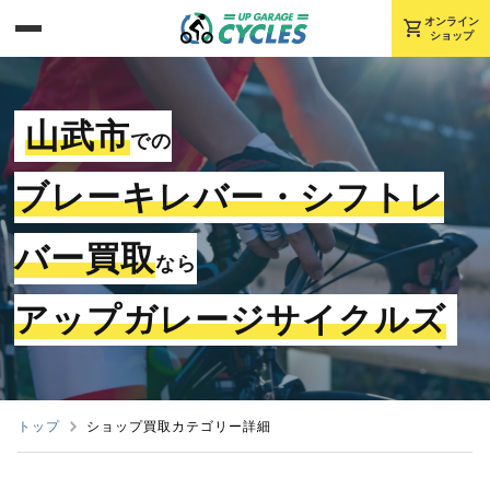
shopping_cart
オンライン
ショップ
山武市
での
ブレーキレバー・シフトレ
バー買取
なら
アップガレージサイクルズ
トップ
ショップ買取カテゴリー詳細