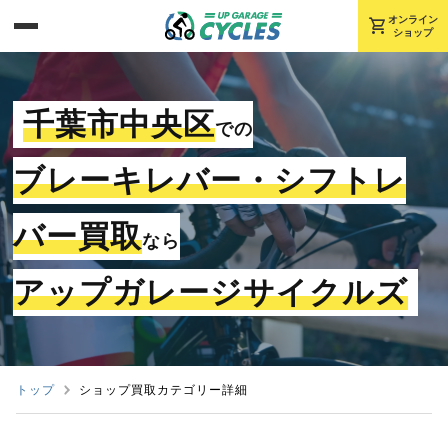
shopping_cart
オンライン
ショップ
千葉市中央区
での
ブレーキレバー・シフトレ
バー買取
なら
アップガレージサイクルズ
トップ
ショップ買取カテゴリー詳細