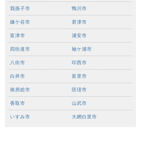
我孫子市
鴨川市
鎌ケ谷市
君津市
富津市
浦安市
四街道市
袖ケ浦市
八街市
印西市
白井市
富里市
南房総市
匝瑳市
香取市
山武市
いすみ市
大網白里市