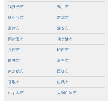
我孫子市
鴨川市
鎌ケ谷市
君津市
富津市
浦安市
四街道市
袖ケ浦市
八街市
印西市
白井市
富里市
南房総市
匝瑳市
香取市
山武市
いすみ市
大網白里市