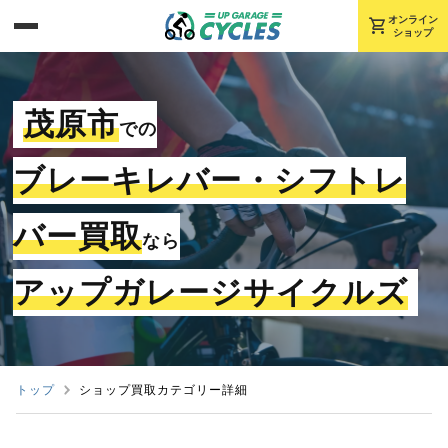
shopping_cart
オンライン
ショップ
茂原市
での
ブレーキレバー・シフトレ
バー買取
なら
アップガレージサイクルズ
トップ
ショップ買取カテゴリー詳細