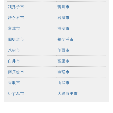
我孫子市
鴨川市
鎌ケ谷市
君津市
富津市
浦安市
四街道市
袖ケ浦市
八街市
印西市
白井市
富里市
南房総市
匝瑳市
香取市
山武市
いすみ市
大網白里市