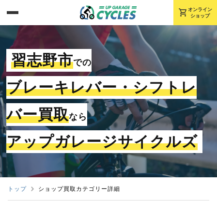
shopping_cart
オンライン
ショップ
習志野市
での
ブレーキレバー・シフトレ
バー買取
なら
アップガレージサイクルズ
トップ
ショップ買取カテゴリー詳細