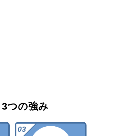
る
3つの強み