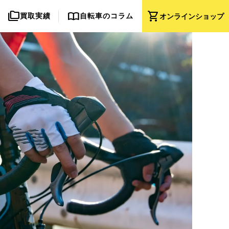
folder_copy
import_contacts
shopping_cart
買取実績
自転車のコラム
オンライン
ショップ