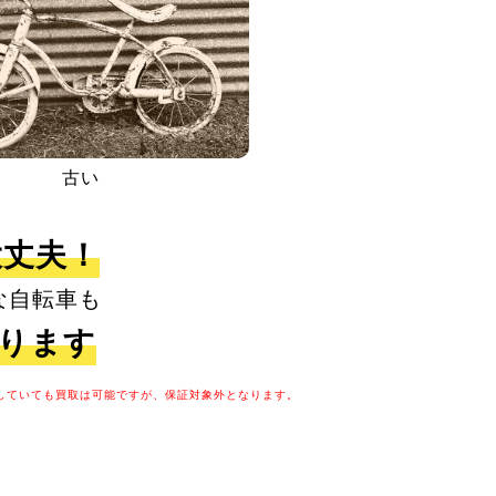
古い
大丈夫！
な自転車も
取ります
していても買取は可能ですが、保証対象外となります。