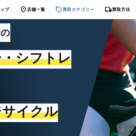
location_on
sell
local_shipping
トップ
店舗一覧
買取カテゴリー
買取方法
での
ー・シフトレ
ジサイクル