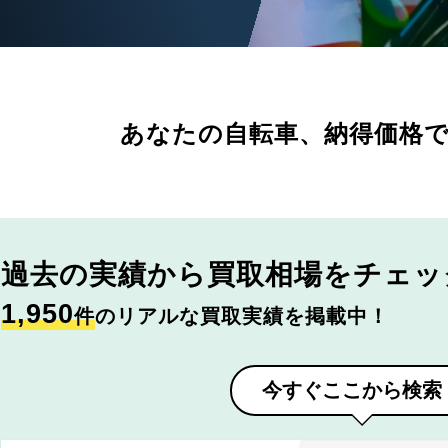
あなたの自転車、
納得価格
過去の実績から
買取相場をチェッ
1,950
件
のリアルな買取実績を掲載中！
今すぐここから検索