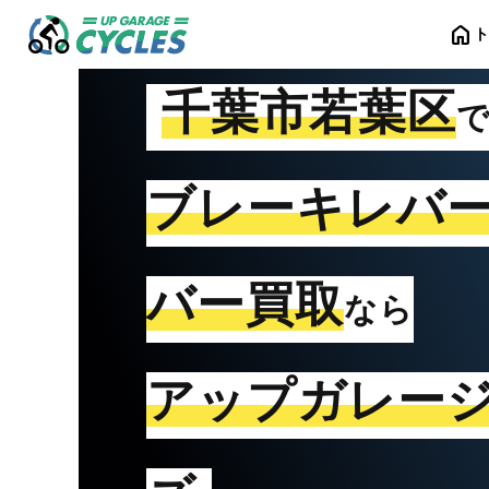
home
千葉市若葉区
ブレーキレバ
バー買取
なら
アップガレー