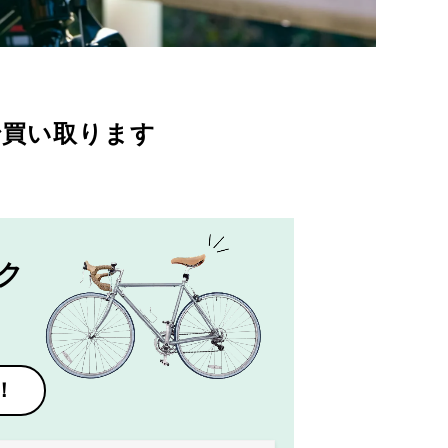
で買い取ります
ク
！