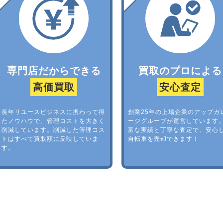
専門店だからできる
買取のプロによる
高価買取
安心査定
長年リユースビジネスに携わって得
創業25年の上場企業のアップガ
たノウハウで、管理コストを大きく
ージグループが運営しています
削減しています。削減した管理コス
富な実績と丁寧な査定で、安心
トはすべて買取額に反映していま
自転車を売却できます！
す。