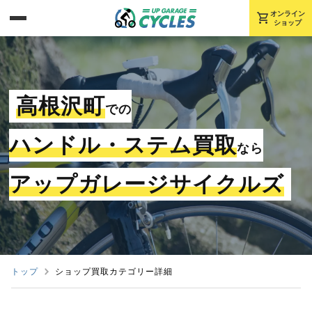
shopping_cart
オンライン
ショップ
高根沢町
での
ハンドル・ステム買取
なら
アップガレージサイクルズ
トップ
ショップ買取カテゴリー詳細