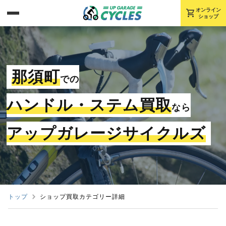
shopping_cart
オンライン
ショップ
那須町
での
ハンドル・ステム買取
なら
アップガレージサイクルズ
トップ
ショップ買取カテゴリー詳細