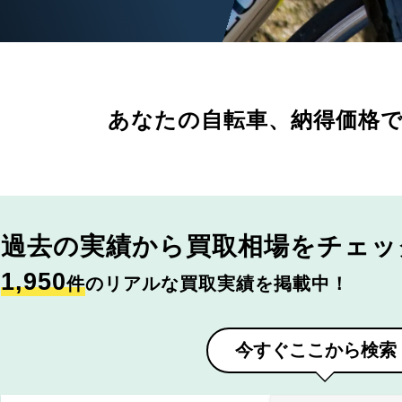
あなたの自転車、
納得価格
過去の実績から
買取相場をチェッ
1,950
件
のリアルな買取実績を掲載中！
今すぐここから検索