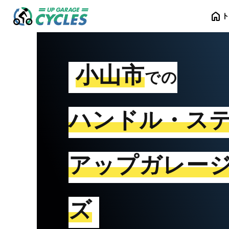
home
小山市
での
ハンドル・ス
アップガレー
ズ