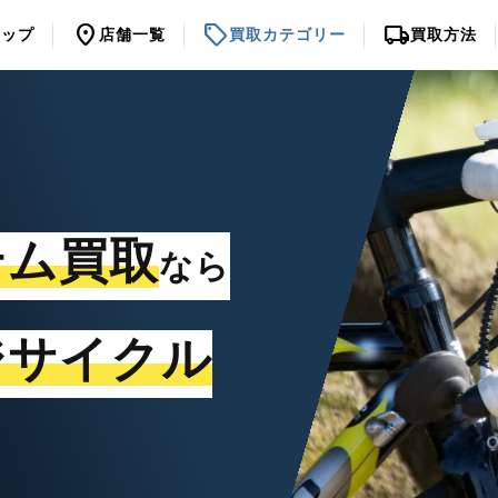
location_on
sell
local_shipping
トップ
店舗一覧
買取カテゴリー
買取方法
テム買取
なら
ジサイクル