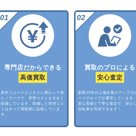
専門店だからできる
買取のプロによる
高価買取
安心査定
長年リユースビジネスに携わって得
創業25年の上場企業のアップガ
たノウハウで、管理コストを大きく
ージグループが運営しています
削減しています。削減した管理コス
富な実績と丁寧な査定で、安心
トはすべて買取額に反映していま
自転車を売却できます！
す。