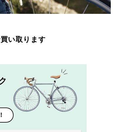
で買い取ります
ク
！