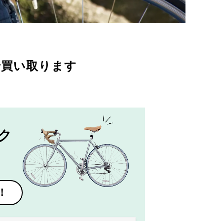
で買い取ります
ク
！