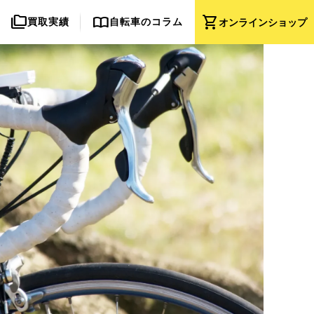
folder_copy
import_contacts
shopping_cart
買取実績
自転車のコラム
オンライン
ショップ