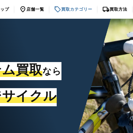
location_on
sell
local_shipping
トップ
店舗一覧
買取カテゴリー
買取方法
テム買取
なら
ジサイクル