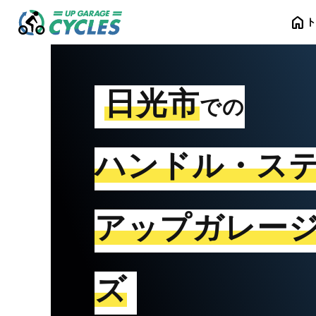
home
日光市
での
ハンドル・ス
アップガレー
ズ