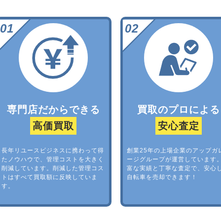
専門店だからできる
買取のプロによる
高価買取
安心査定
長年リユースビジネスに携わって得
創業25年の上場企業のアップガ
たノウハウで、管理コストを大きく
ージグループが運営しています
削減しています。削減した管理コス
富な実績と丁寧な査定で、安心
トはすべて買取額に反映していま
自転車を売却できます！
す。