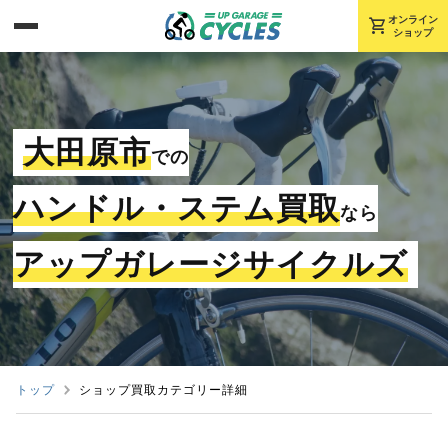
shopping_cart
オンライン
ショップ
大田原市
での
ハンドル・ステム買取
なら
アップガレージサイクルズ
トップ
ショップ買取カテゴリー詳細