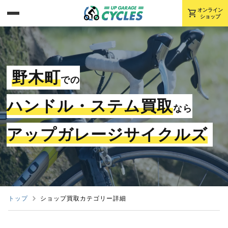
shopping_cart
オンライン
ショップ
野木町
での
ハンドル・ステム買取
なら
アップガレージサイクルズ
トップ
ショップ買取カテゴリー詳細