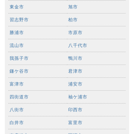
東金市
旭市
習志野市
柏市
勝浦市
市原市
流山市
八千代市
我孫子市
鴨川市
鎌ケ谷市
君津市
富津市
浦安市
四街道市
袖ケ浦市
八街市
印西市
白井市
富里市