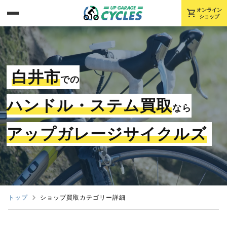
shopping_cart
オンライン
ショップ
白井市
での
ハンドル・ステム買取
なら
アップガレージサイクルズ
トップ
ショップ買取カテゴリー詳細