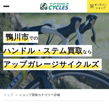
shopping_cart
オンライン
ショップ
鴨川市
での
ハンドル・ステム買取
なら
アップガレージサイクルズ
トップ
ショップ買取カテゴリー詳細