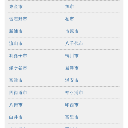
東金市
旭市
習志野市
柏市
勝浦市
市原市
流山市
八千代市
我孫子市
鴨川市
鎌ケ谷市
君津市
富津市
浦安市
四街道市
袖ケ浦市
八街市
印西市
白井市
富里市