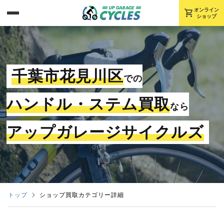
shopping_cart
オンライン
ショップ
千葉市花見川区
での
ハンドル・ステム買取
なら
アップガレージサイクルズ
トップ
ショップ買取カテゴリー詳細