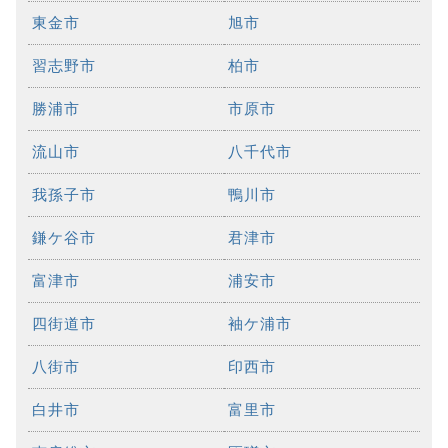
東金市
旭市
習志野市
柏市
勝浦市
市原市
流山市
八千代市
我孫子市
鴨川市
鎌ケ谷市
君津市
富津市
浦安市
四街道市
袖ケ浦市
八街市
印西市
白井市
富里市