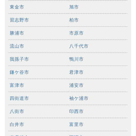
東金市
旭市
習志野市
柏市
勝浦市
市原市
流山市
八千代市
我孫子市
鴨川市
鎌ケ谷市
君津市
富津市
浦安市
四街道市
袖ケ浦市
八街市
印西市
白井市
富里市