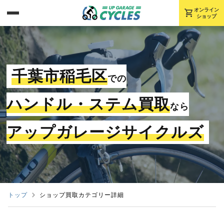
shopping_cart
オンライン
ショップ
千葉市稲毛区
での
ハンドル・ステム買取
なら
アップガレージサイクルズ
トップ
ショップ買取カテゴリー詳細