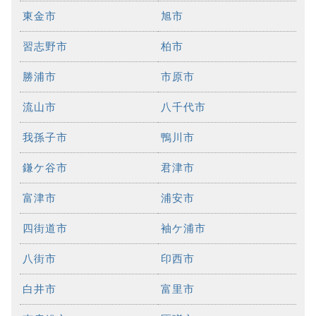
東金市
旭市
習志野市
柏市
勝浦市
市原市
流山市
八千代市
我孫子市
鴨川市
鎌ケ谷市
君津市
富津市
浦安市
四街道市
袖ケ浦市
八街市
印西市
白井市
富里市