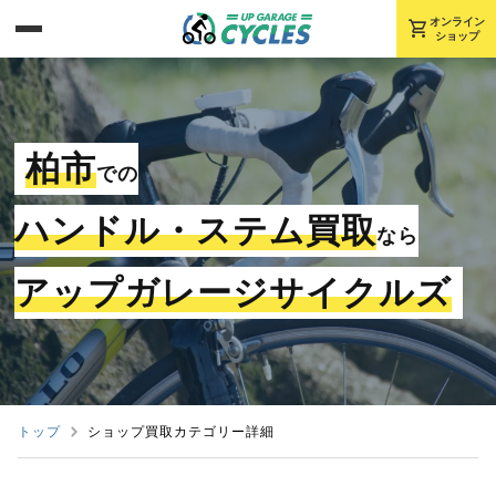
shopping_cart
オンライン
ショップ
柏市
での
ハンドル・ステム買取
なら
アップガレージサイクルズ
トップ
ショップ買取カテゴリー詳細