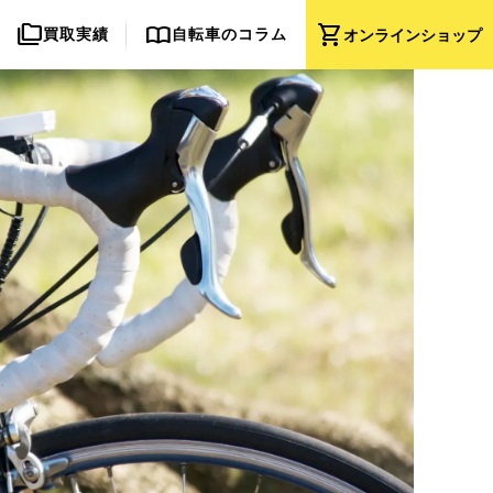
folder_copy
import_contacts
shopping_cart
買取実績
自転車のコラム
オンライン
ショップ