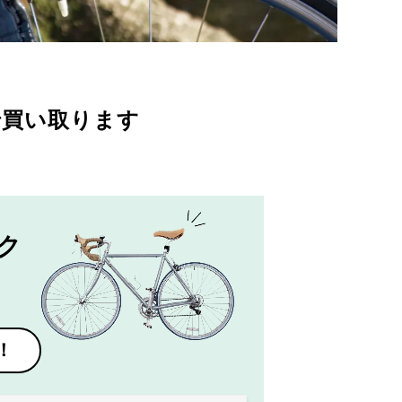
で買い取ります
ク
！