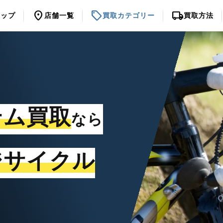
location_on
sell
local_shipping
トップ
店舗一覧
買取カテゴリー
買取方法
テム買取
なら
ジサイクル