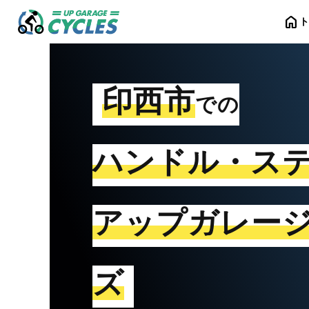
home
印西市
での
ハンドル・ス
アップガレー
ズ