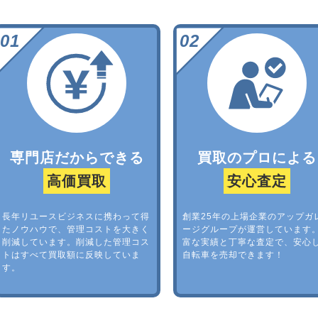
専門店だからできる
買取のプロによる
高価買取
安心査定
長年リユースビジネスに携わって得
創業25年の上場企業のアップガ
たノウハウで、管理コストを大きく
ージグループが運営しています
削減しています。削減した管理コス
富な実績と丁寧な査定で、安心
トはすべて買取額に反映していま
自転車を売却できます！
す。