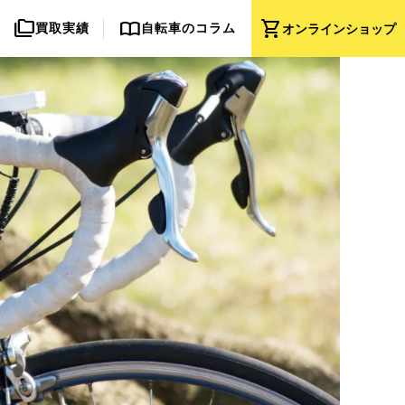
folder_copy
import_contacts
shopping_cart
買取実績
自転車のコラム
オンライン
ショップ