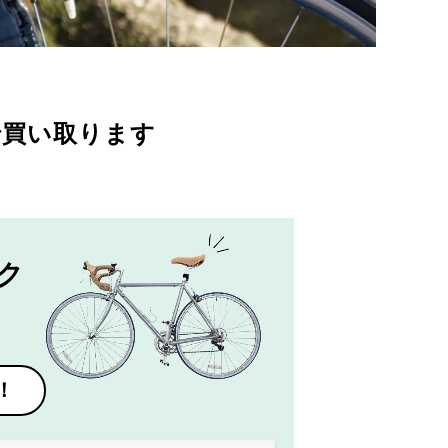
で買い取ります
ク
！