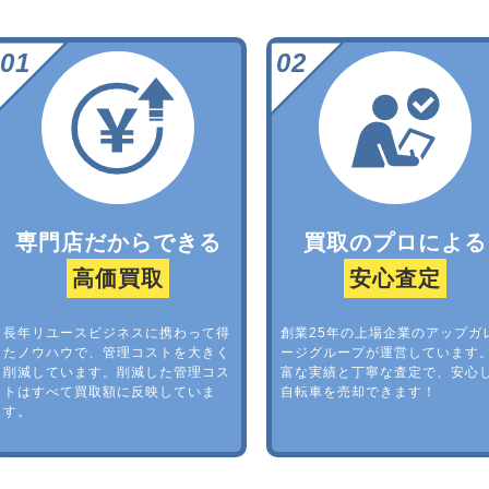
専門店だからできる
買取のプロによる
高価買取
安心査定
長年リユースビジネスに携わって得
創業25年の上場企業のアップガ
たノウハウで、管理コストを大きく
ージグループが運営しています
削減しています。削減した管理コス
富な実績と丁寧な査定で、安心
トはすべて買取額に反映していま
自転車を売却できます！
す。