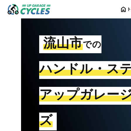
home
流山市
での
ハンドル・ス
アップガレー
ズ