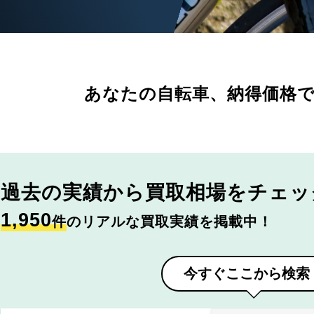
あなたの自転車、
納得価格
過去の実績から
買取相場をチェッ
1,950
件
のリアルな買取実績を掲載中！
今すぐここから検索