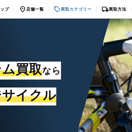
location_on
sell
local_shipping
トップ
店舗一覧
買取カテゴリー
買取方法
テム買取
なら
ジサイクル