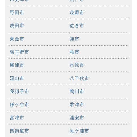
野田市
茂原市
成田市
佐倉市
東金市
旭市
習志野市
柏市
勝浦市
市原市
流山市
八千代市
我孫子市
鴨川市
鎌ケ谷市
君津市
富津市
浦安市
四街道市
袖ケ浦市