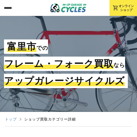
shopping_cart
オンライン
ショップ
富里市
での
フレーム・フォーク買取
なら
アップガレージサイクルズ
トップ
ショップ買取カテゴリー詳細