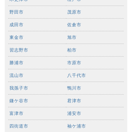
野田市
茂原市
成田市
佐倉市
東金市
旭市
習志野市
柏市
勝浦市
市原市
流山市
八千代市
我孫子市
鴨川市
鎌ケ谷市
君津市
富津市
浦安市
四街道市
袖ケ浦市