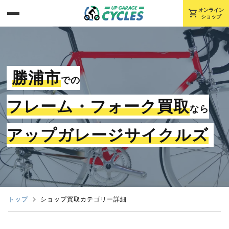
shopping_cart
オンライン
ショップ
勝浦市
での
フレーム・フォーク買取
なら
アップガレージサイクルズ
トップ
ショップ買取カテゴリー詳細