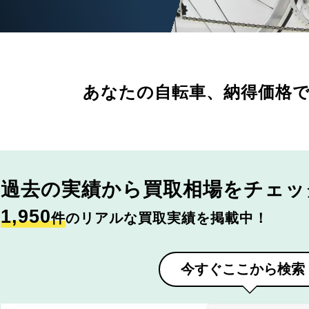
あなたの自転車、
納得価格
過去の実績から
買取相場をチェッ
1,950
件
のリアルな買取実績を掲載中！
今すぐここから検索