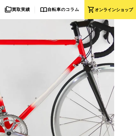
folder_copy
import_contacts
shopping_cart
買取実績
自転車のコラム
オンライン
ショップ