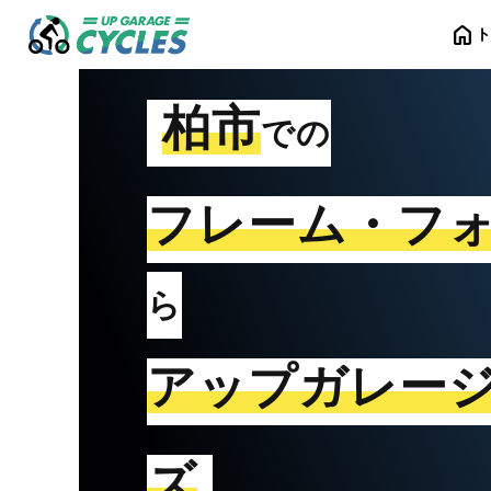
home
柏市
での
フレーム・フ
ら
アップガレー
ズ