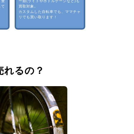
。豊
ー類(ライトやボトルゲージなど)も
して
買取対象。
カスタムした自転車でも、ママチャ
リでも買い取ります！
売れるの？