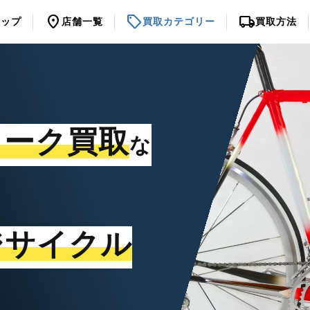
location_on
sell
local_shipping
トップ
店舗一覧
買取カテゴリー
買取方法
ォーク買取
な
ジサイクル