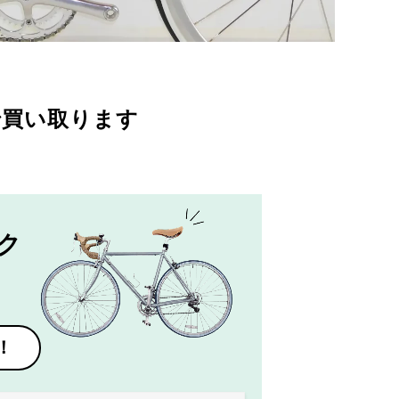
で買い取ります
ク
！