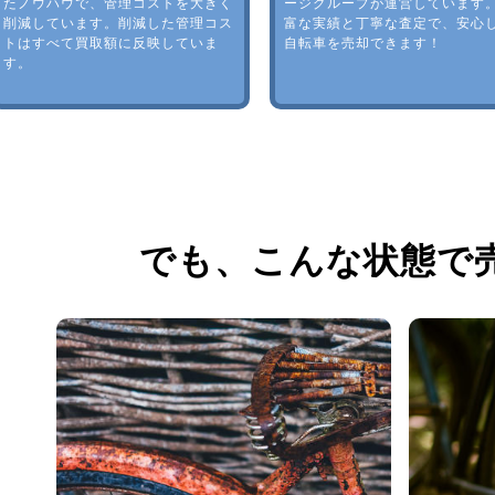
たノウハウで、管理コストを大きく
ージグループが運営しています
削減しています。削減した管理コス
富な実績と丁寧な査定で、安心
トはすべて買取額に反映していま
自転車を売却できます！
す。
でも、
こんな状態で