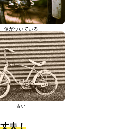
傷がついている
古い
大丈夫！