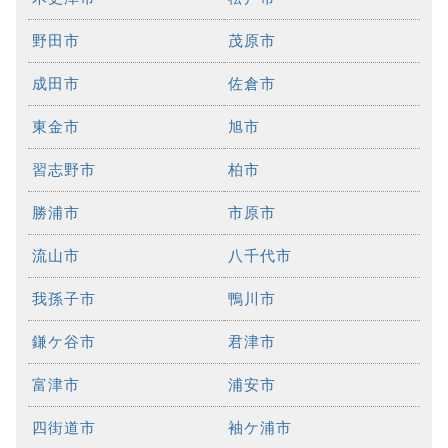
野田市
茂原市
成田市
佐倉市
東金市
旭市
習志野市
柏市
勝浦市
市原市
流山市
八千代市
我孫子市
鴨川市
鎌ケ谷市
君津市
富津市
浦安市
四街道市
袖ケ浦市