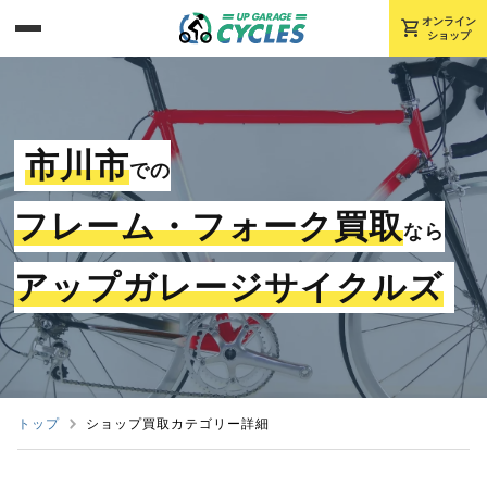
shopping_cart
オンライン
ショップ
市川市
での
フレーム・フォーク買取
なら
アップガレージサイクルズ
トップ
ショップ買取カテゴリー詳細