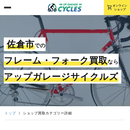
shopping_cart
オンライン
ショップ
佐倉市
での
フレーム・フォーク買取
なら
アップガレージサイクルズ
トップ
ショップ買取カテゴリー詳細