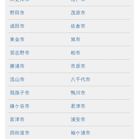
野田市
茂原市
成田市
佐倉市
東金市
旭市
習志野市
柏市
勝浦市
市原市
流山市
八千代市
我孫子市
鴨川市
鎌ケ谷市
君津市
富津市
浦安市
四街道市
袖ケ浦市