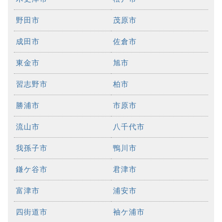
野田市
茂原市
成田市
佐倉市
東金市
旭市
習志野市
柏市
勝浦市
市原市
流山市
八千代市
我孫子市
鴨川市
鎌ケ谷市
君津市
富津市
浦安市
四街道市
袖ケ浦市