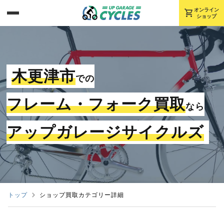
shopping_cart
オンライン
ショップ
木更津市
での
フレーム・フォーク買取
なら
アップガレージサイクルズ
トップ
ショップ買取カテゴリー詳細