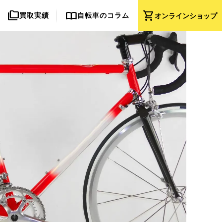
folder_copy
import_contacts
shopping_cart
買取実績
自転車のコラム
オンライン
ショップ