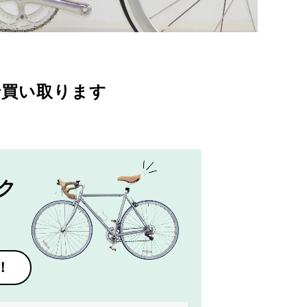
で買い取ります
ク
！