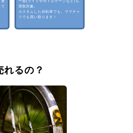
。豊
ー類(ライトやボトルゲージなど)も
して
買取対象。
カスタムした自転車でも、ママチャ
リでも買い取ります！
売れるの？