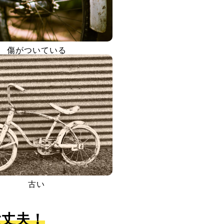
傷がついている
古い
大丈夫！