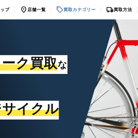
location_on
sell
local_shipping
トップ
店舗一覧
買取カテゴリー
買取方法
ォーク買取
な
ジサイクル