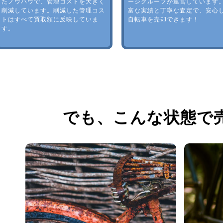
たノウハウで、管理コストを大きく
ージグループが運営しています
削減しています。削減した管理コス
富な実績と丁寧な査定で、安心
トはすべて買取額に反映していま
自転車を売却できます！
す。
でも、
こんな状態で