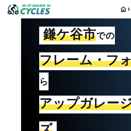
home
鎌ケ谷市
での
フレーム・フ
ら
アップガレー
ズ