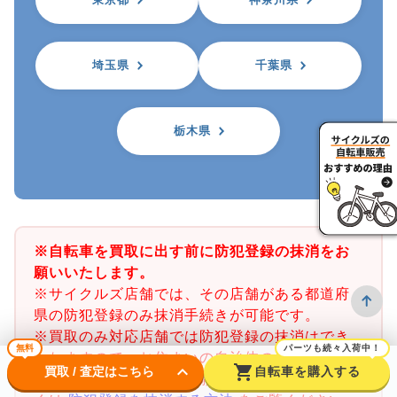
埼玉県
千葉県
栃木県
※自転車を買取に出す前に防犯登録の抹消をお
願いいたします。
※サイクルズ店舗では、その店舗がある都道府
県の防犯登録のみ抹消手続きが可能です。
※買取のみ対応店舗では防犯登録の抹消はでき
無料
パーツも続々入荷中！
かねますので、お住まいの自治体の自転車防犯
keyboard_arrow_down
shopping_cart
買取 / 査定はこちら
自転車を購入する
登録所で事前に抹消をお願いいたします。詳し