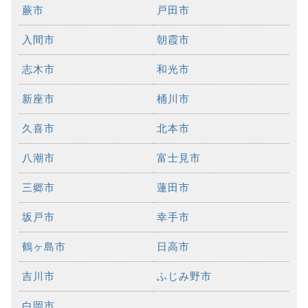
蕨市
戸田市
入間市
朝霞市
志木市
和光市
新座市
桶川市
久喜市
北本市
八潮市
富士見市
三郷市
蓮田市
坂戸市
幸手市
鶴ヶ島市
日高市
吉川市
ふじみ野市
白岡市