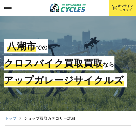
shopping_cart
オンライン
ショップ
八潮市
での
クロスバイク買取買取
なら
アップガレージサイクルズ
トップ
ショップ買取カテゴリー詳細