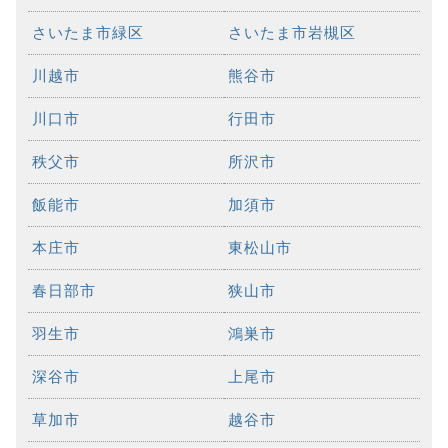
さいたま市緑区
さいたま市岩槻区
川越市
熊谷市
川口市
行田市
秩父市
所沢市
飯能市
加須市
本庄市
東松山市
春日部市
狭山市
羽生市
鴻巣市
深谷市
上尾市
草加市
越谷市