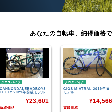
あなたの自転車、
納得価格
クロスバイク
クロスバイク
GIOS
MIATRAL 2019年頃
TREK
FX3 Disc 2019年
モデル
モデル
¥
14,566
¥
26,7
買取価格
買取価格