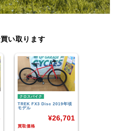
で買い取ります
クロスバイク
クロスバイク
頃
イオンバイク
モーメンタム
こども用自転車
LOUIS GARNE
¥
6,043
CROSS
01
買取価格
買取価格