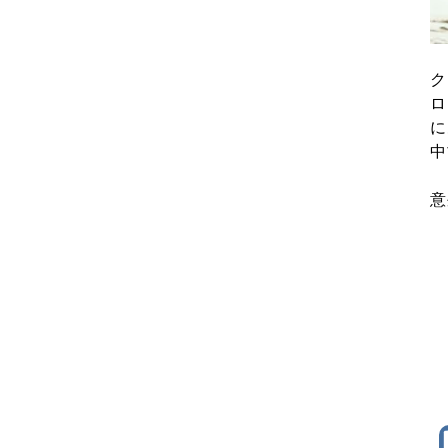
ク
ロ
に
中
意