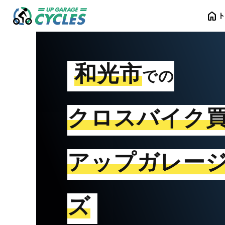
home
和光市
での
クロスバイク
アップガレー
ズ