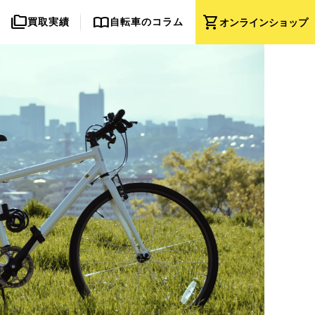
folder_copy
import_contacts
shopping_cart
買取実績
自転車のコラム
オンライン
ショップ