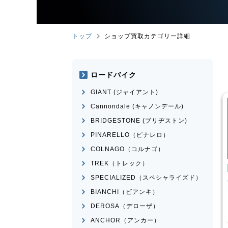
トップ
ショップ買取カテゴリー詳細
ロードバイク
GIANT (ジャイアント)
Cannondale (キャノンデール)
BRIDGESTONE (ブリヂストン)
PINARELLO（ピナレロ）
COLNAGO（コルナゴ）
TREK（トレック）
バイク
クロスバイク
SPECIALIZED（スペシャライズド）
T
ESCAPE RX 2025
CANNONDALE
BADBOY3
LEFTY 2023年前後モデル
BIANCHI（ビアンキ）
¥
39,001
¥
23,601
DEROSA（デローザ）
格
買取価格
ANCHOR（アンカー）