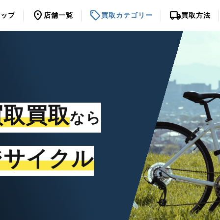
location_on
sell
local_shipping
トップ
店舗一覧
買取カテゴリー
買取方法
買取買取
なら
ジサイクル