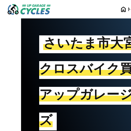
home
さいたま市大
クロスバイク
アップガレー
ズ