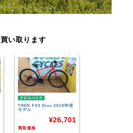
で買い取ります
クロスバイク
クロスバイク
19年頃
イオンバイク
モーメンタム
こども用自転
LOUIS GAR
¥
6,043
CROSS
,701
買取価格
買取価格