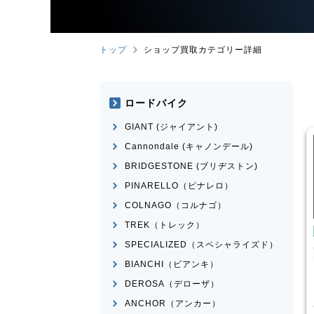
トップ
ショップ買取カテゴリー詳細
ロードバイク
GIANT (ジャイアント)
Cannondale (キャノンデール)
BRIDGESTONE (ブリヂストン)
PINARELLO（ピナレロ）
COLNAGO（コルナゴ）
TREK（トレック）
ロスバイク
クロスバイク
SPECIALIZED（スペシャライズド）
ANT
ESCAPE RX 2025
CANNONDALE
BADBOY3
頃
LEFTY 2023年前後モデル
BIANCHI（ビアンキ）
¥
39,001
¥
23,601
DEROSA（デローザ）
取価格
買取価格
ANCHOR（アンカー）