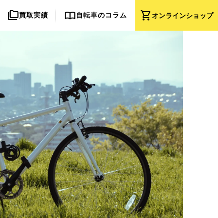
folder_copy
import_contacts
shopping_cart
買取実績
自転車のコラム
オンライン
ショップ