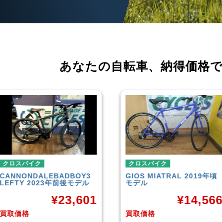
あなたの自転車、
納得価格
クロスバイク
クロスバイク
GIOS
MIATRAL 2019年頃
TREK
FX3 Disc 20
モデル
モデル
¥
14,566
¥
26
買取価格
買取価格