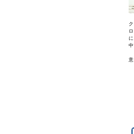
ク
ロ
に
中
意