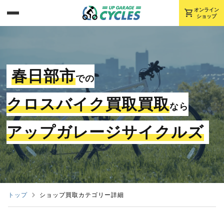
shopping_cart
オンライン
ショップ
春日部市
での
クロスバイク買取買取
なら
アップガレージサイクルズ
トップ
ショップ買取カテゴリー詳細