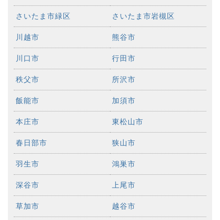
さいたま市緑区
さいたま市岩槻区
川越市
熊谷市
川口市
行田市
秩父市
所沢市
飯能市
加須市
本庄市
東松山市
春日部市
狭山市
羽生市
鴻巣市
深谷市
上尾市
草加市
越谷市