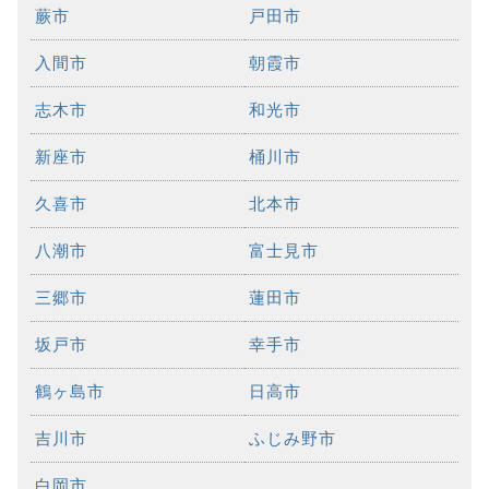
蕨市
戸田市
入間市
朝霞市
志木市
和光市
新座市
桶川市
久喜市
北本市
八潮市
富士見市
三郷市
蓮田市
坂戸市
幸手市
鶴ヶ島市
日高市
吉川市
ふじみ野市
白岡市