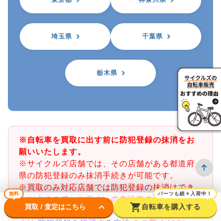
埼玉県
千葉県
栃木県
※自転車を買取に出す前に防犯登録の抹消をお
願いいたします。
※サイクルズ店舗では、その店舗がある都道府
県の防犯登録のみ抹消手続きが可能です。
※買取のみ対応店舗では防犯登録の抹消はでき
無料
パーツも続々入荷中！
かねますので、お住まいの自治体の自転車防犯
keyboard_arrow_down
shopping_cart
買取 / 査定はこちら
自転車を購入する
登録所で事前に抹消をお願いいたします。詳し