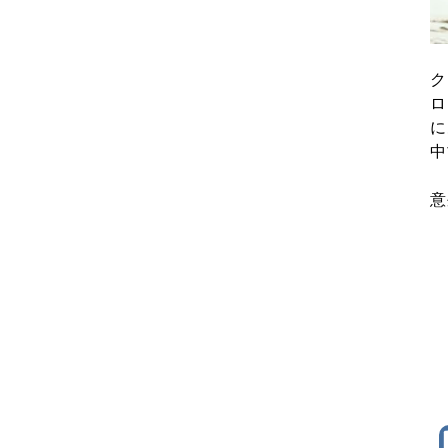
ク
ロ
に
中
意