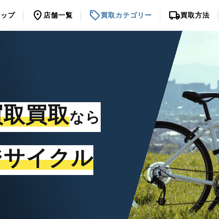
location_on
sell
local_shipping
トップ
店舗一覧
買取カテゴリー
買取方法
買取買取
なら
ジサイクル