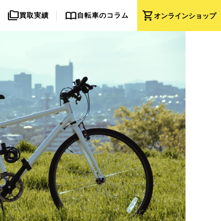
folder_copy
import_contacts
shopping_cart
買取実績
自転車のコラム
オンライン
ショップ