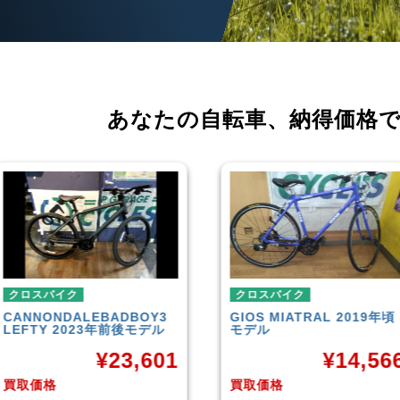
あなたの自転車、
納得価格
クロスバイク
クロスバイク
CANNONDALE
BADBOY3
GIOS
MIATRAL 2019年頃
LEFTY 2023年前後モデル
モデル
¥
23,601
¥
14,56
買取価格
買取価格