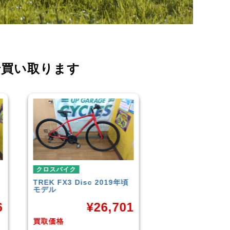
で買い取ります
クロスバイク
クロスバイク
TREK
FX3 Disc 2019年頃
イオンバイク
モー
モデル
¥
6
¥
26,701
買取価格
買取価格