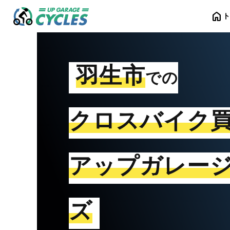
home
羽生市
での
クロスバイク
アップガレー
ズ