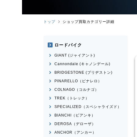
トップ
ショップ買取カテゴリー詳細
ロードバイク
GIANT (ジャイアント)
Cannondale (キャノンデール)
BRIDGESTONE (ブリヂストン)
PINARELLO（ピナレロ）
COLNAGO（コルナゴ）
TREK（トレック）
イク
クロスバイク
SPECIALIZED（スペシャライズド）
ESCAPE RX3 LTD
GIANT
ESCAPE RX 2025
モデル
年頃
BIANCHI（ビアンキ）
¥
23,485
¥
39,001
DEROSA（デローザ）
買取価格
ANCHOR（アンカー）