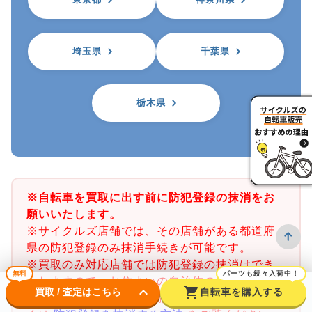
埼玉県
千葉県
栃木県
※自転車を買取に出す前に防犯登録の抹消をお
願いいたします。
※サイクルズ店舗では、その店舗がある都道府
県の防犯登録のみ抹消手続きが可能です。
※買取のみ対応店舗では防犯登録の抹消はでき
無料
パーツも続々入荷中！
かねますので、お住まいの自治体の自転車防犯
keyboard_arrow_down
shopping_cart
買取 / 査定はこちら
自転車を購入する
登録所で事前に抹消をお願いいたします。詳し