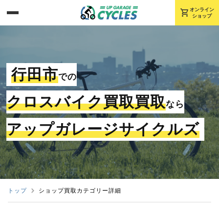
shopping_cart
オンライン
ショップ
行田市
での
クロスバイク買取買取
なら
アップガレージサイクルズ
トップ
ショップ買取カテゴリー詳細