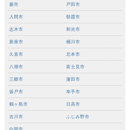
蕨市
戸田市
入間市
朝霞市
志木市
和光市
新座市
桶川市
久喜市
北本市
八潮市
富士見市
三郷市
蓮田市
坂戸市
幸手市
鶴ヶ島市
日高市
吉川市
ふじみ野市
白岡市