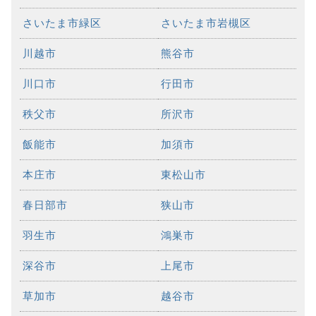
さいたま市緑区
さいたま市岩槻区
川越市
熊谷市
川口市
行田市
秩父市
所沢市
飯能市
加須市
本庄市
東松山市
春日部市
狭山市
羽生市
鴻巣市
深谷市
上尾市
草加市
越谷市