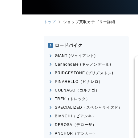
トップ
ショップ買取カテゴリー詳細
ロードバイク
GIANT (ジャイアント)
Cannondale (キャノンデール)
BRIDGESTONE (ブリヂストン)
PINARELLO（ピナレロ）
COLNAGO（コルナゴ）
TREK（トレック）
イク
クロスバイク
SPECIALIZED（スペシャライズド）
ESCAPE RX 2025
CANNONDALE
BADBOY3
LEFTY 2023年前後モデル
BIANCHI（ビアンキ）
¥
39,001
¥
23,601
DEROSA（デローザ）
買取価格
ANCHOR（アンカー）