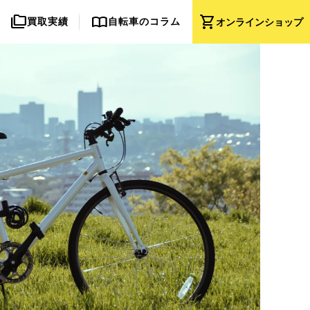
folder_copy
import_contacts
shopping_cart
買取実績
自転車のコラム
オンライン
ショップ