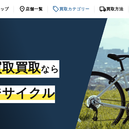
location_on
sell
local_shipping
トップ
店舗一覧
買取カテゴリー
買取方法
買取買取
なら
ジサイクル