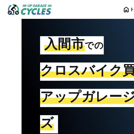
home
入間市
での
クロスバイク
アップガレー
ズ