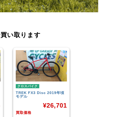
で買い取ります
クロスバイク
クロスバイク
イオンバイク
モーメンタム
こども用自転車
LOUIS GARNEAU
¥
6,043
CROSS
1
¥
買取価格
買取価格