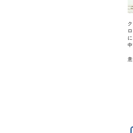
ク
ロ
に
中
意