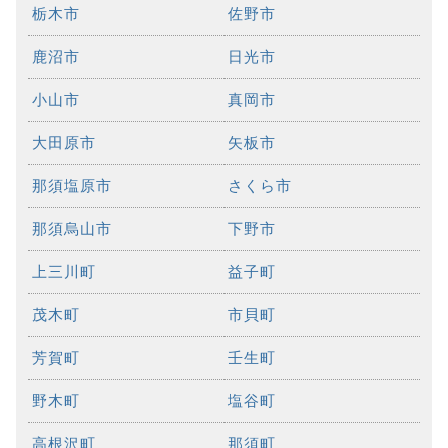
栃木市
佐野市
鹿沼市
日光市
小山市
真岡市
大田原市
矢板市
那須塩原市
さくら市
那須烏山市
下野市
上三川町
益子町
茂木町
市貝町
芳賀町
壬生町
野木町
塩谷町
高根沢町
那須町