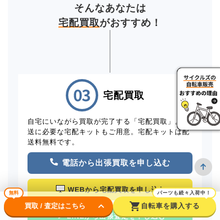
そんなあなたは
宅配買取
がおすすめ！
宅配買取
自宅にいながら買取が完了する「宅配買取」。配
送に必要な宅配キットもご用意。宅配キットは配
送料無料です。
電話から出張買取を申し込む
WEBから宅配買取を申し込む
無料
パーツも続々入荷中！
keyboard_arrow_down
shopping_cart
買取 / 査定はこちら
自転車を購入する
LINEから出張査定を申し込む