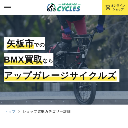
shopping_cart
オンライン
ショップ
矢板市
での
BMX買取
なら
アップガレージサイクルズ
トップ
ショップ買取カテゴリー詳細