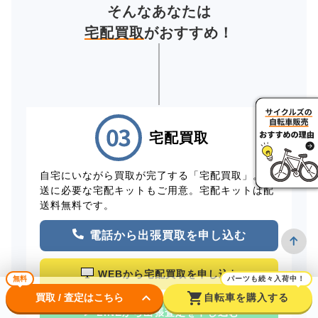
そんなあなたは
宅配買取
がおすすめ！
宅配買取
自宅にいながら買取が完了する「宅配買取」。配
送に必要な宅配キットもご用意。宅配キットは配
送料無料です。
電話から出張買取を申し込む
WEBから宅配買取を申し込む
無料
パーツも続々入荷中！
keyboard_arrow_down
shopping_cart
買取 / 査定はこちら
自転車を購入する
LINEから出張査定を申し込む