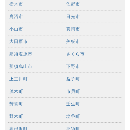
栃木市
佐野市
鹿沼市
日光市
小山市
真岡市
大田原市
矢板市
那須塩原市
さくら市
那須烏山市
下野市
上三川町
益子町
茂木町
市貝町
芳賀町
壬生町
野木町
塩谷町
高根沢町
那須町