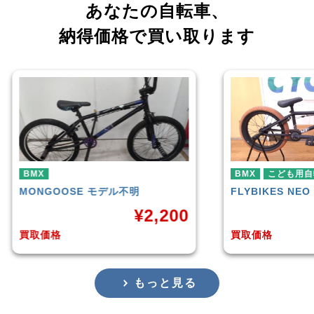
あなたの自転車、
納得価格で買い取ります
BMX
こども用自転車
BMX
FLYBIKES
NEO
HAR
,200
¥
10,000
買取価格
買取
もっと見る