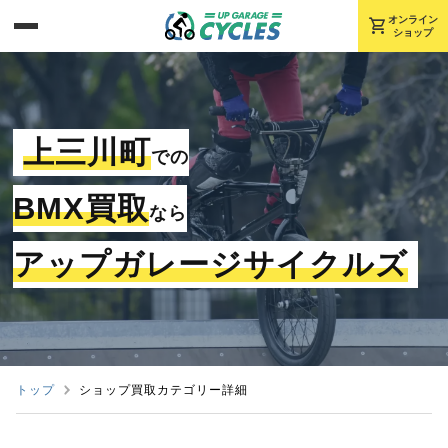
shopping_cart
オンライン
ショップ
上三川町
での
BMX買取
なら
アップガレージサイクルズ
トップ
ショップ買取カテゴリー詳細