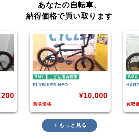
あなたの自転車、
納得価格で買い取ります
BMX
BMX
HARO
DOWNTOWN
KUW
,000
¥
4,225
買取価格
買取
もっと見る