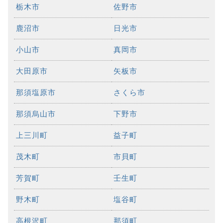
栃木市
佐野市
鹿沼市
日光市
小山市
真岡市
大田原市
矢板市
那須塩原市
さくら市
那須烏山市
下野市
上三川町
益子町
茂木町
市貝町
芳賀町
壬生町
野木町
塩谷町
高根沢町
那須町