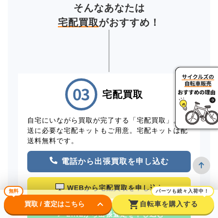
そんなあなたは
宅配買取
がおすすめ！
宅配買取
自宅にいながら買取が完了する「宅配買取」。配
送に必要な宅配キットもご用意。宅配キットは配
送料無料です。
電話から出張買取を申し込む
WEBから宅配買取を申し込む
無料
パーツも続々入荷中！
keyboard_arrow_down
shopping_cart
買取 / 査定はこちら
自転車を購入する
LINEから出張査定を申し込む