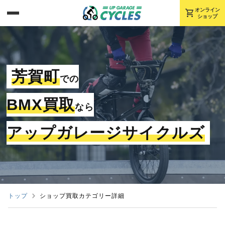
shopping_cart
オンライン
ショップ
芳賀町
での
BMX買取
なら
アップガレージサイクルズ
トップ
ショップ買取カテゴリー詳細