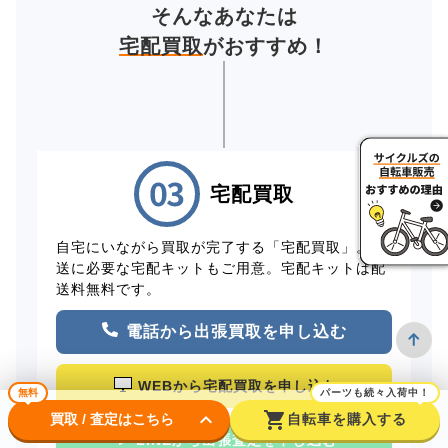
そんなあなたは
宅配買取
がおすすめ！
宅配買取
自宅にいながら買取が完了する「宅配買取」。配
送に必要な宅配キットもご用意。宅配キットは配
送料無料です。
電話から出張買取を申し込む
WEBから宅配買取を申し込む
無料
パーツも続々入荷中！
keyboard_arrow_down
shopping_cart
買取 / 査定はこちら
自転車を購入する
LINEから出張査定を申し込む