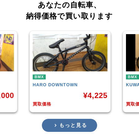
あなたの自転車、
納得価格で買い取ります
BMX
BMX
KUWAHARA
KZ-01 2015年モデル
WET
Blac
,225
¥
11,000
買取価格
買取
もっと見る