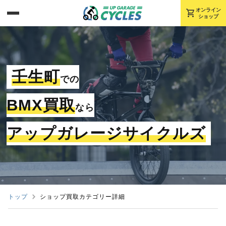
shopping_cart
オンライン
ショップ
壬生町
での
BMX買取
なら
アップガレージサイクルズ
トップ
ショップ買取カテゴリー詳細