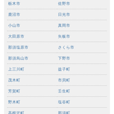
栃木市
佐野市
鹿沼市
日光市
小山市
真岡市
大田原市
矢板市
那須塩原市
さくら市
那須烏山市
下野市
上三川町
益子町
茂木町
市貝町
芳賀町
壬生町
野木町
塩谷町
高根沢町
那須町