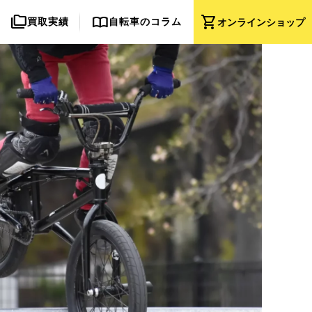
folder_copy
import_contacts
shopping_cart
買取実績
自転車のコラム
オンライン
ショップ