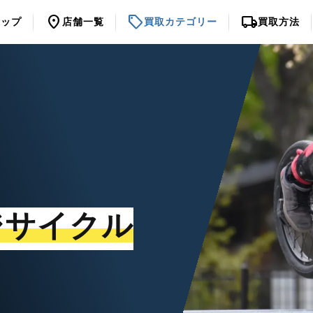
location_on
sell
local_shipping
トップ
店舗一覧
買取カテゴリー
買取方法
ジサイクル