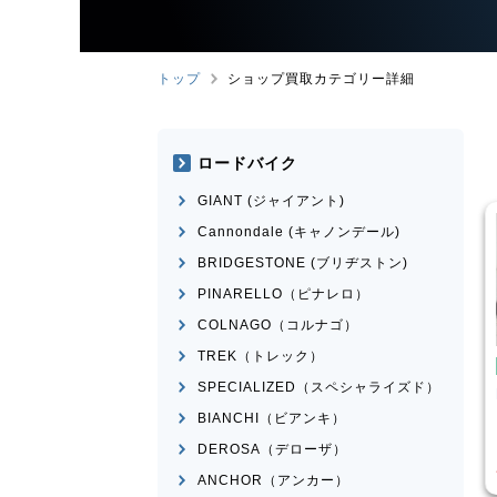
トップ
ショップ買取カテゴリー詳細
ロードバイク
GIANT (ジャイアント)
Cannondale (キャノンデール)
BRIDGESTONE (ブリヂストン)
PINARELLO（ピナレロ）
COLNAGO（コルナゴ）
TREK（トレック）
こども用自転車
BMX
SPECIALIZED（スペシャライズド）
ose
MICRON
MONGOOSE
モデル不明
BIANCHI（ビアンキ）
¥
16,500
¥
2,200
DEROSA（デローザ）
買取価格
ANCHOR（アンカー）