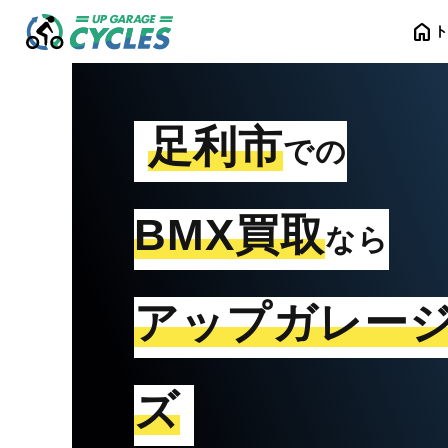
home
足利市
での
BMX買取
なら
アップガレー
ズ