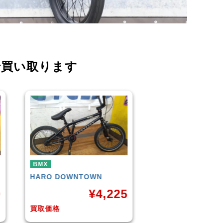
で買い取ります
BMX
BMX
KUWAHARA
KZ-01 2015年
WETHEPEOPLE
C
モデル
(Matt Black) 2
5
¥
11,000
¥
1
買取価格
買取価格