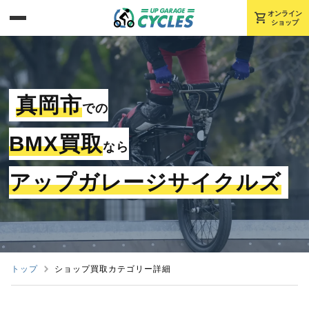
shopping_cart
オンライン
ショップ
真岡市
での
BMX買取
なら
アップガレージサイクルズ
トップ
ショップ買取カテゴリー詳細