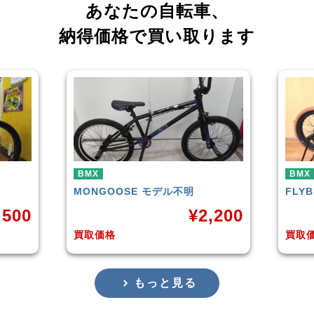
あなたの自転車、
納得価格で買い取ります
BMX
こども用自転車
BMX
FLYBIKES
NEO
HAR
,200
¥
10,000
買取価格
買取
もっと見る