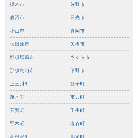
栃木市
佐野市
鹿沼市
日光市
小山市
真岡市
大田原市
矢板市
那須塩原市
さくら市
那須烏山市
下野市
上三川町
益子町
茂木町
市貝町
芳賀町
壬生町
野木町
塩谷町
高根沢町
那須町