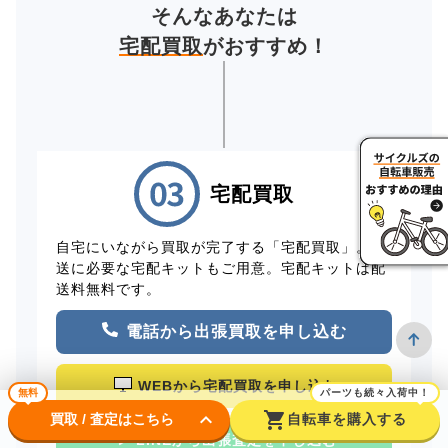
そんなあなたは
宅配買取
がおすすめ！
宅配買取
自宅にいながら買取が完了する「宅配買取」。配
送に必要な宅配キットもご用意。宅配キットは配
送料無料です。
電話から出張買取を申し込む
WEBから宅配買取を申し込む
無料
パーツも続々入荷中！
keyboard_arrow_down
shopping_cart
買取 / 査定はこちら
自転車を購入する
LINEから出張査定を申し込む