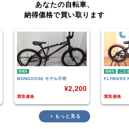
あなたの自転車、
納得価格で買い取ります
BMX
こども用自転車
BMX
FLYBIKES
NEO
HAR
,200
¥
10,000
買取価格
買取
もっと見る