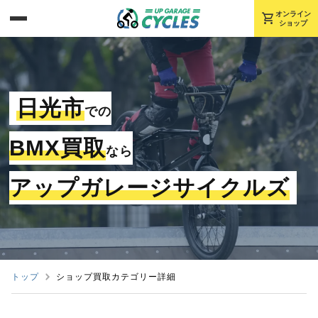
shopping_cart
オンライン
ショップ
日光市
での
BMX買取
なら
アップガレージサイクルズ
トップ
ショップ買取カテゴリー詳細