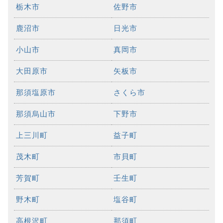
栃木市
佐野市
鹿沼市
日光市
小山市
真岡市
大田原市
矢板市
那須塩原市
さくら市
那須烏山市
下野市
上三川町
益子町
茂木町
市貝町
芳賀町
壬生町
野木町
塩谷町
高根沢町
那須町