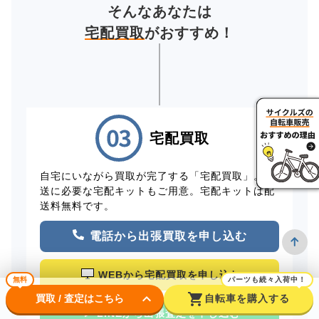
そんなあなたは
宅配買取
がおすすめ！
宅配買取
自宅にいながら買取が完了する「宅配買取」。配
送に必要な宅配キットもご用意。宅配キットは配
送料無料です。
電話から出張買取を申し込む
WEBから宅配買取を申し込む
無料
パーツも続々入荷中！
keyboard_arrow_down
shopping_cart
買取 / 査定はこちら
自転車を購入する
LINEから出張査定を申し込む