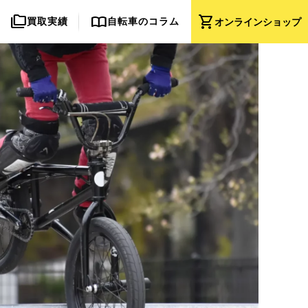
folder_copy
import_contacts
shopping_cart
買取実績
自転車のコラム
オンライン
ショップ