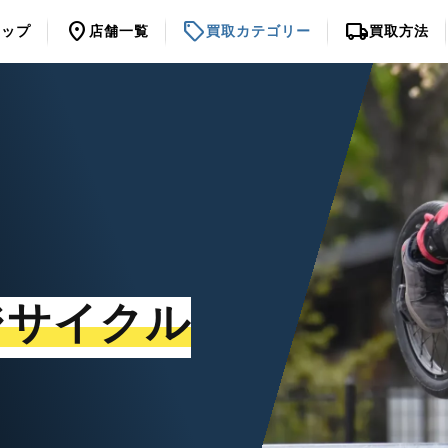
location_on
sell
local_shipping
トップ
店舗一覧
買取カテゴリー
買取方法
ジサイクル