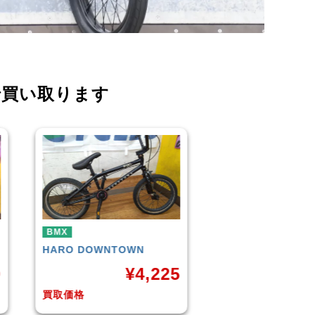
で買い取ります
BMX
BMX
KUWAHARA
KZ-01 2015年
WETHEPEOPLE
モデル
(Matt Black) 
5
¥
11,000
¥
買取価格
買取価格