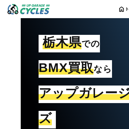
home
栃木県
での
BMX買取
なら
アップガレー
ズ