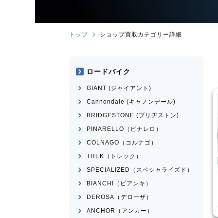
トップ
ショップ買取カテゴリー詳細
ロードバイク
GIANT (ジャイアント)
Cannondale (キャノンデール)
BRIDGESTONE (ブリヂストン)
PINARELLO（ピナレロ）
COLNAGO（コルナゴ）
TREK（トレック）
こども用自転車
BMX
SPECIALIZED（スペシャライズド）
ose
MICRON
MONGOOSE
モデル不明
BIANCHI（ビアンキ）
¥
16,500
¥
2,200
DEROSA（デローザ）
格
買取価格
ANCHOR（アンカー）