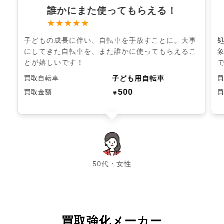
誰かにまた使ってもらえる！
★★★★★
子どもの成長に伴い、自転車を手放すことに。大事
にしてきた自転車を、また誰かに使ってもらえるこ
とが嬉しいです！
子ども用自転車
買取自転車
500
買取金額
￥
chevron_left
chevron_right
50代・女性
買取強化メーカー