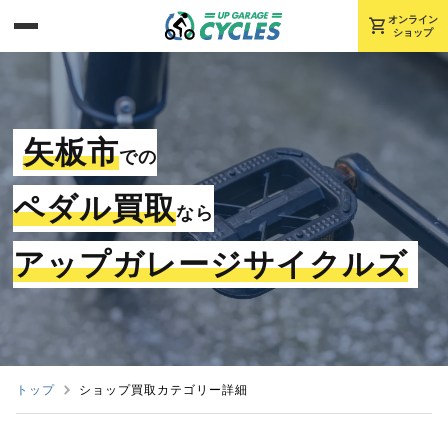
shopping_cart
オンライン
ショップ
矢板市
での
ペダル買取
なら
アップガレージサイクルズ
トップ
ショップ買取カテゴリー詳細