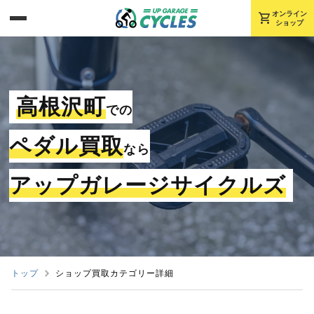
shopping_cart
オンライン
ショップ
高根沢町
での
ペダル買取
なら
アップガレージサイクルズ
トップ
ショップ買取カテゴリー詳細