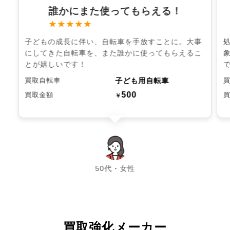
誰かにまた使ってもらえる！
★★★★★
子どもの成長に伴い、自転車を手放すことに。大事
にしてきた自転車を、また誰かに使ってもらえるこ
とが嬉しいです！
子ども用自転車
買取自転車
500
買取金額
￥
chevron_left
chevron_right
50代・女性
買取強化メーカー