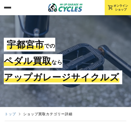
shopping_cart
オンライン
ショップ
宇都宮市
での
ペダル買取
なら
アップガレージサイクルズ
トップ
ショップ買取カテゴリー詳細