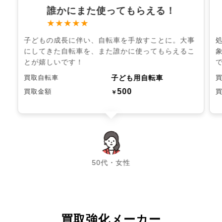
誰かにまた使ってもらえる！
★★★★★
子どもの成長に伴い、自転車を手放すことに。大事
にしてきた自転車を、また誰かに使ってもらえるこ
とが嬉しいです！
子ども用自転車
買取自転車
500
買取金額
￥
chevron_left
chevron_right
50代・女性
買取強化メーカー